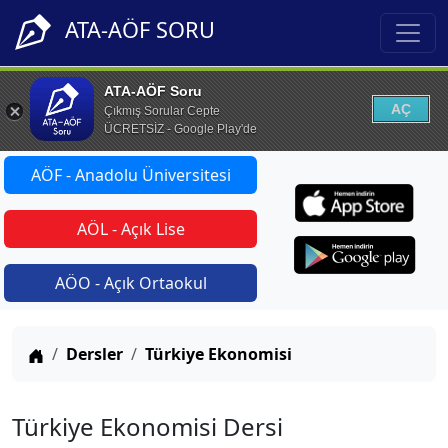
ATA-AÖF SORU
ATA-AÖF Soru
AÇ
Çıkmış Sorular Cepte
ÜCRETSİZ - Google Play'de
AÖF - Anadolu Üniversitesi
AÖL - Açık Lise
AÖO - Açık Ortaokul
Anasayfa
Dersler
Türkiye Ekonomisi
Türkiye Ekonomisi Dersi