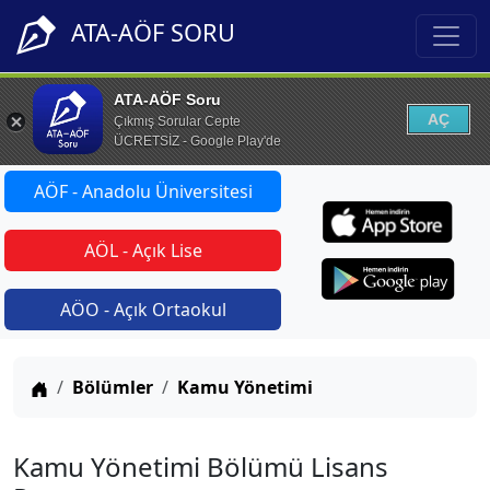
ATA-AÖF SORU
ATA-AÖF Soru
AÇ
Çıkmış Sorular Cepte
ÜCRETSİZ - Google Play'de
AÖF - Anadolu Üniversitesi
AÖL - Açık Lise
AÖO - Açık Ortaokul
Anasayfa
Bölümler
Kamu Yönetimi
Kamu Yönetimi Bölümü Lisans