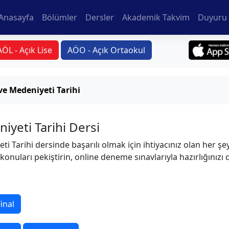
Anasayfa
Bölümler
Dersler
Akademik Takvim
Duyuru 
AÖL - Açık Lise
AÖO - Açık Ortaokul
ve Medeniyeti Tarihi
iyeti Tarihi Dersi
i Tarihi dersinde başarılı olmak için ihtiyacınız olan her şe
 konuları pekiştirin, online deneme sınavlarıyla hazırlığınızı
inal