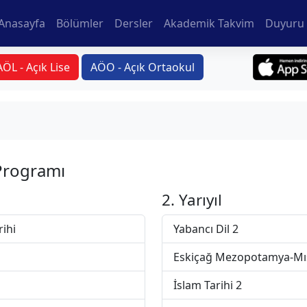
Anasayfa
Bölümler
Dersler
Akademik Takvim
Duyuru 
AÖL - Açık Lise
AÖO - Açık Ortaokul
Programı
2. Yarıyıl
rihi
Yabancı Dil 2
Eskiçağ Mezopotamya-Mısı
İslam Tarihi 2