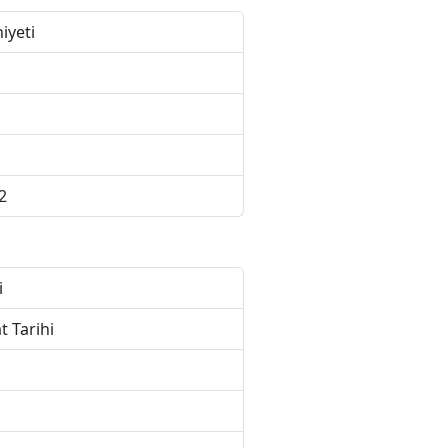
iyeti
2
i
t Tarihi