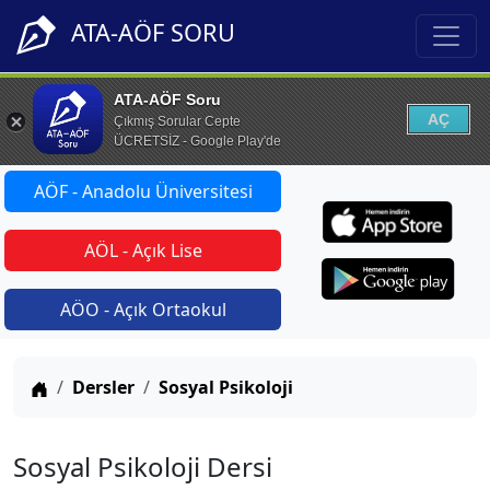
ATA-AÖF SORU
ATA-AÖF Soru
AÇ
Çıkmış Sorular Cepte
ÜCRETSİZ - Google Play'de
AÖF - Anadolu Üniversitesi
AÖL - Açık Lise
AÖO - Açık Ortaokul
Anasayfa
Dersler
Sosyal Psikoloji
Sosyal Psikoloji Dersi