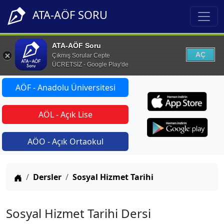
ATA-AÖF SORU
ATA-AÖF Soru
AÇ
Çıkmış Sorular Cepte
ÜCRETSİZ - Google Play'de
AÖF - Anadolu Üniversitesi
AÖL - Açık Lise
AÖO - Açık Ortaokul
Anasayfa
Dersler
Sosyal Hizmet Tarihi
Sosyal Hizmet Tarihi Dersi