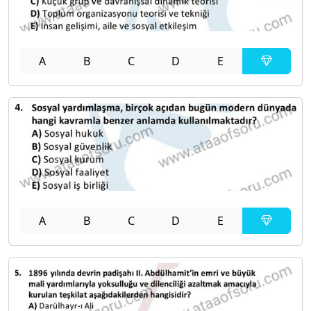
A
B
C
D
E
A
B
C
D
E