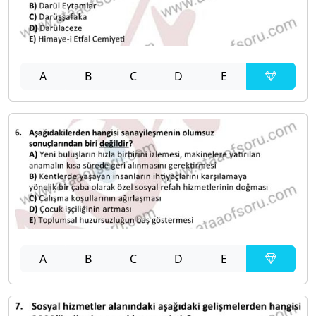
A
B
C
D
E
A
B
C
D
E