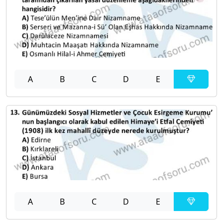
A
B
C
D
E
A
B
C
D
E