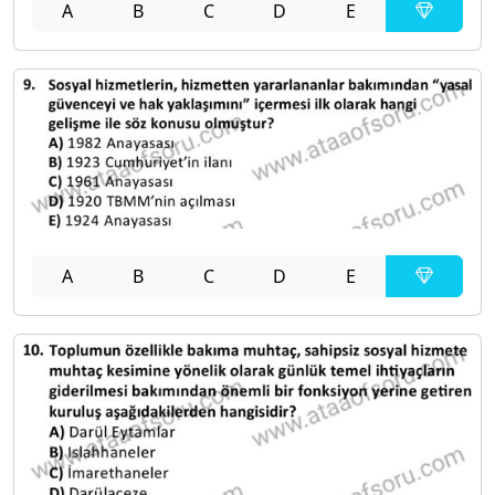
A
B
C
D
E
A
B
C
D
E