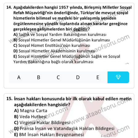
A
B
C
D
E