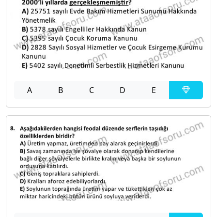
A
B
C
D
E