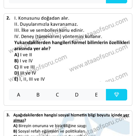
A
B
C
D
E