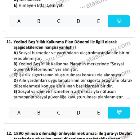
A
B
C
D
E
A
B
C
D
E