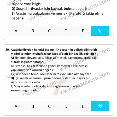
A
B
C
D
E
A
B
C
D
E