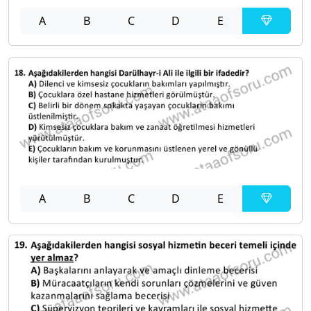
A
B
C
D
E
A
B
C
D
E