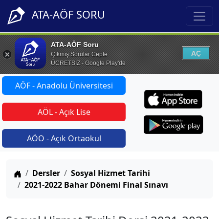
ATA-AÖF SORU
ATA-AÖF Soru
AÇ
Çıkmış Sorular Cepte
ÜCRETSİZ - Google Play'de
AÖF - Anadolu Üniversitesi
AÖL - Açık Lise
AÖO - Açık Ortaokul
Anasayfa
Dersler
Sosyal Hizmet Tarihi
2021-2022 Bahar Dönemi Final Sınavı