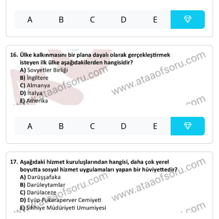
A
B
C
D
E
A
B
C
D
E