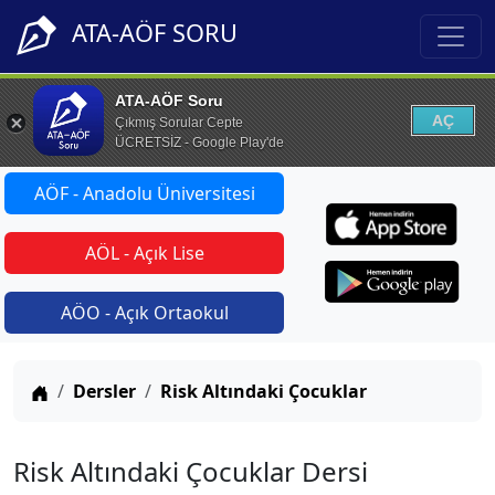
ATA-AÖF SORU
ATA-AÖF Soru
AÇ
Çıkmış Sorular Cepte
ÜCRETSİZ - Google Play'de
AÖF - Anadolu Üniversitesi
AÖL - Açık Lise
AÖO - Açık Ortaokul
Anasayfa
Dersler
Risk Altındaki Çocuklar
Risk Altındaki Çocuklar Dersi