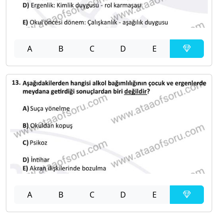
A
B
C
D
E
A
B
C
D
E