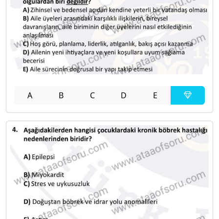
A
B
C
D
E