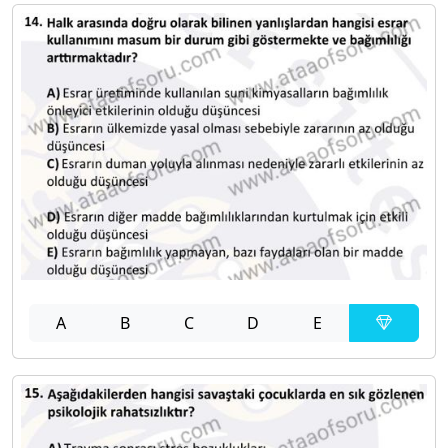
A
B
C
D
E