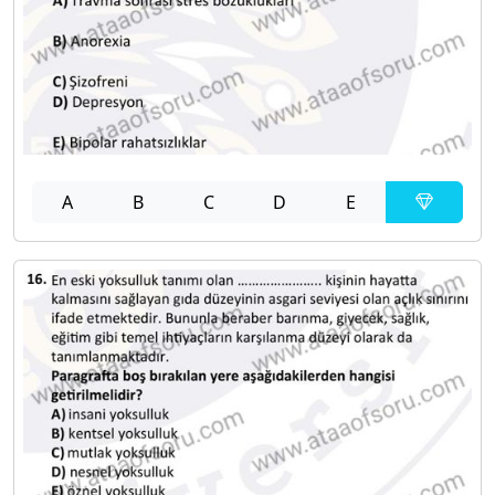
A
B
C
D
E