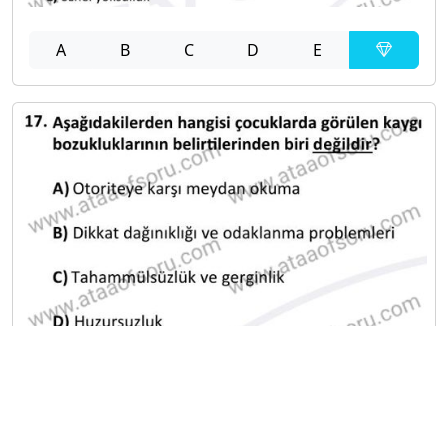
A
B
C
D
E
A
B
C
D
E