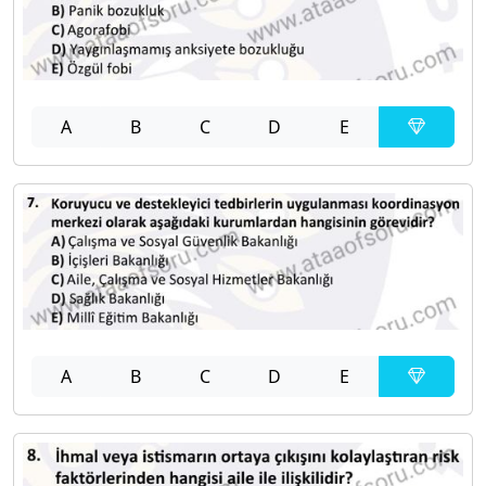
A
B
C
D
E
A
B
C
D
E