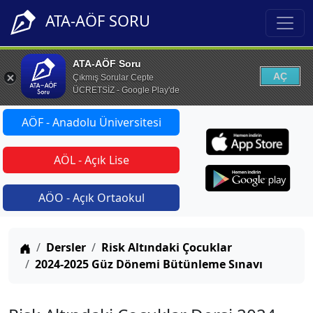
ATA-AÖF SORU
ATA-AÖF Soru
AÇ
Çıkmış Sorular Cepte
ÜCRETSİZ - Google Play'de
AÖF - Anadolu Üniversitesi
AÖL - Açık Lise
AÖO - Açık Ortaokul
Anasayfa
Dersler
Risk Altındaki Çocuklar
2024-2025 Güz Dönemi Bütünleme Sınavı