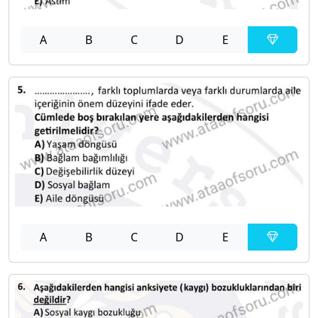
A
B
C
D
E
A
B
C
D
E