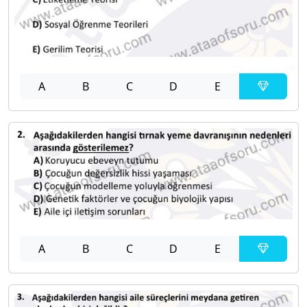
A
B
C
D
E
A
B
C
D
E