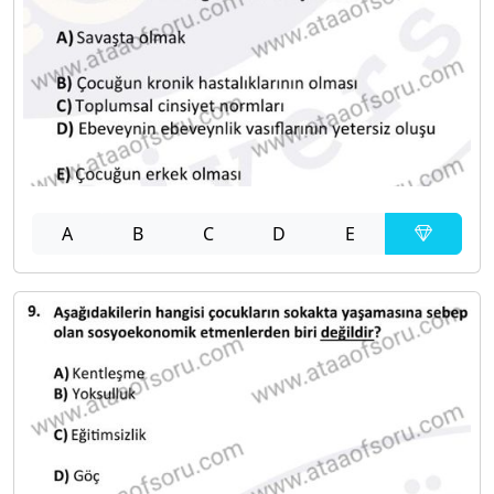
A
B
C
D
E