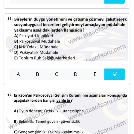
A
B
C
D
E