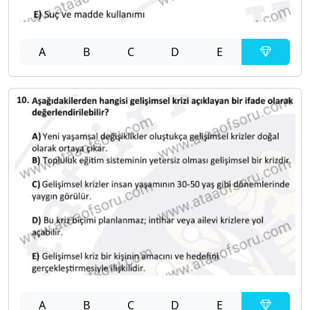
A
B
C
D
E
A
B
C
D
E