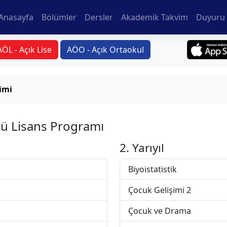
Anasayfa
Bölümler
Dersler
Akademik Takvim
Duyuru 
AÖL - Açık Lise
AÖO - Açık Ortaokul
imi
ü Lisans Programı
2. Yarıyıl
Biyoistatistik
Çocuk Gelişimi 2
Çocuk ve Drama