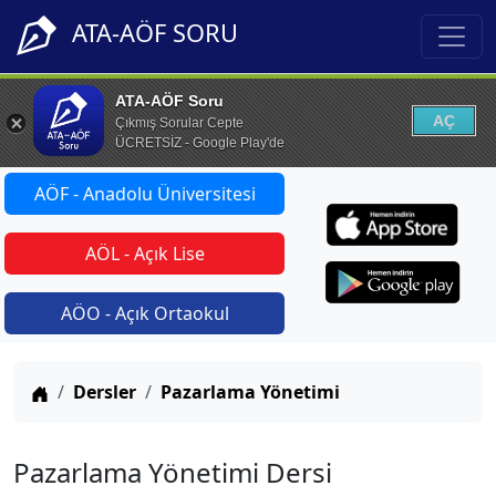
ATA-AÖF SORU
ATA-AÖF Soru
AÇ
Çıkmış Sorular Cepte
ÜCRETSİZ - Google Play'de
AÖF - Anadolu Üniversitesi
AÖL - Açık Lise
AÖO - Açık Ortaokul
Anasayfa
Dersler
Pazarlama Yönetimi
Pazarlama Yönetimi Dersi