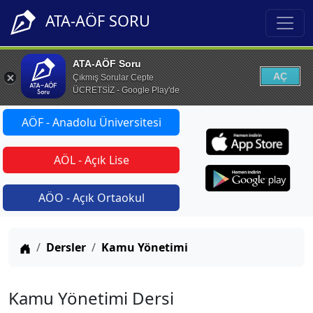
ATA-AÖF SORU
ATA-AÖF Soru
AÇ
Çıkmış Sorular Cepte
ÜCRETSİZ - Google Play'de
AÖF - Anadolu Üniversitesi
AÖL - Açık Lise
AÖO - Açık Ortaokul
Anasayfa
Dersler
Kamu Yönetimi
Kamu Yönetimi Dersi