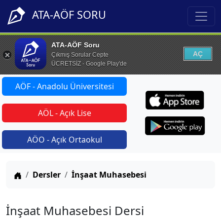
ATA-AÖF SORU
ATA-AÖF Soru
AÇ
Çıkmış Sorular Cepte
ÜCRETSİZ - Google Play'de
AÖF - Anadolu Üniversitesi
AÖL - Açık Lise
AÖO - Açık Ortaokul
Anasayfa
Dersler
İnşaat Muhasebesi
İnşaat Muhasebesi Dersi