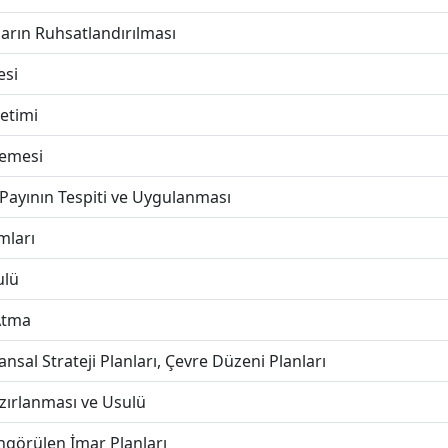
ların Ruhsatlandırılması
esi
etimi
lemesi
ayının Tespiti ve Uygulanması
mları
ulü
Atma
nsal Strateji Planları, Çevre Düzeni Planları
zırlanması ve Usulü
görülen İmar Planları