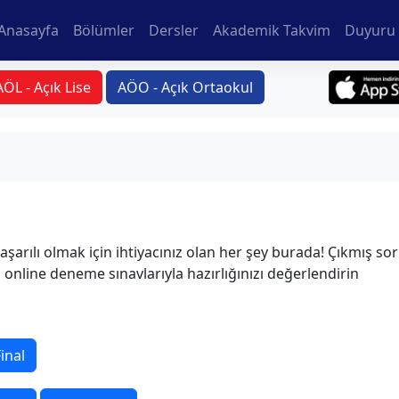
Anasayfa
Bölümler
Dersler
Akademik Takvim
Duyuru 
AÖL - Açık Lise
AÖO - Açık Ortaokul
rılı olmak için ihtiyacınız olan her şey burada! Çıkmış soru
n, online deneme sınavlarıyla hazırlığınızı değerlendirin
inal