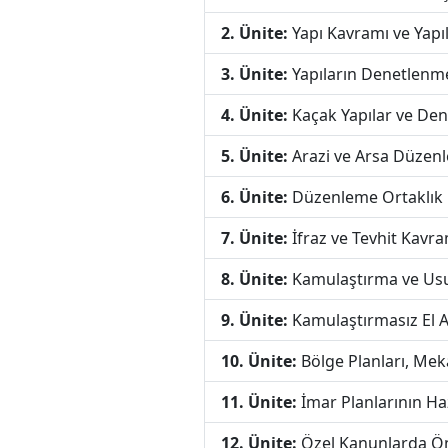
2. Ünite:
Yapı Kavramı ve Yapı
3. Ünite:
Yapıların Denetlenm
4. Ünite:
Kaçak Yapılar ve Den
5. Ünite:
Arazi ve Arsa Düzen
6. Ünite:
Düzenleme Ortaklık P
7. Ünite:
İfraz ve Tevhit Kavra
8. Ünite:
Kamulaştırma ve Us
9. Ünite:
Kamulaştırmasız El 
10. Ünite:
Bölge Planları, Meka
11. Ünite:
İmar Planlarının Ha
12. Ünite:
Özel Kanunlarda Ön