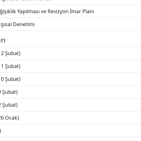
işiklik Yapılması ve Revizyon İmar Planı
rgısal Denetimi
rı
12 Şubat)
11 Şubat)
10 Şubat)
9 Şubat)
2 Şubat)
26 Ocak)
)