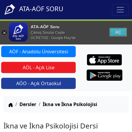
ATA-AÖF SORU
ATA-AÖF Soru
AÇ
Çıkmış Sorular Cepte
ÜCRETSİZ - Google Play'de
AÖF - Anadolu Üniversitesi
AÖL - Açık Lise
AÖO - Açık Ortaokul
Anasayfa
Dersler
İkna ve İkna Psikolojisi
İkna ve İkna Psikolojisi Dersi