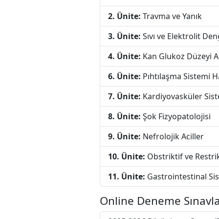
2. Ünite:
Travma ve Yanık
3. Ünite:
Sıvı ve Elektrolit Den
4. Ünite:
Kan Glukoz Düzeyi An
6. Ünite:
Pıhtılaşma Sistemi Ha
7. Ünite:
Kardiyovasküler Siste
8. Ünite:
Şok Fizyopatolojisi
9. Ünite:
Nefrolojik Aciller
10. Ünite:
Obstriktif ve Restrik
11. Ünite:
Gastrointestinal S
Online Deneme Sınavla