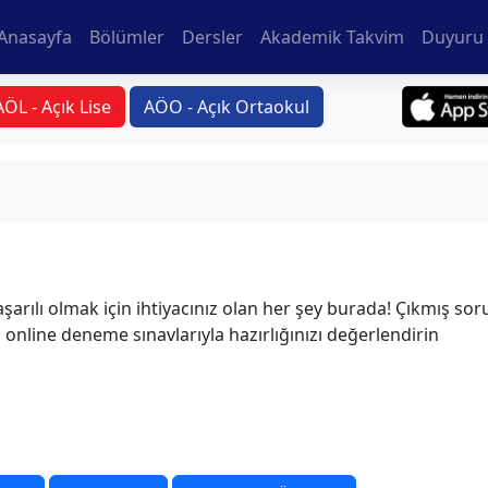
Anasayfa
Bölümler
Dersler
Akademik Takvim
Duyuru 
AÖL - Açık Lise
AÖO - Açık Ortaokul
şarılı olmak için ihtiyacınız olan her şey burada! Çıkmış soru
n, online deneme sınavlarıyla hazırlığınızı değerlendirin