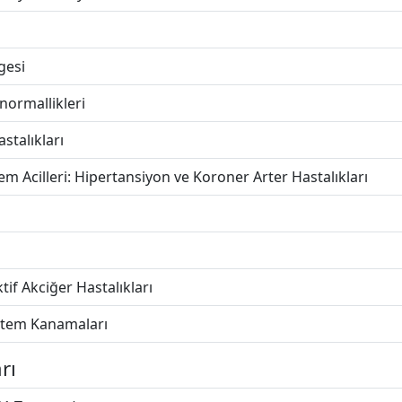
gesi
ormallikleri
stalıkları
m Acilleri: Hipertansiyon ve Koroner Arter Hastalıkları
tif Akciğer Hastalıkları
istem Kanamaları
rı