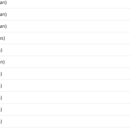
ran)
ran)
ran)
ıs)
s)
an)
)
)
)
)
)