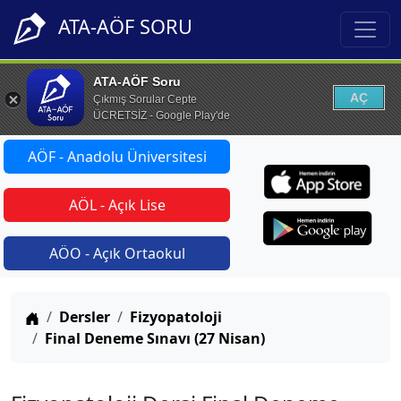
ATA-AÖF SORU
ATA-AÖF Soru
AÇ
Çıkmış Sorular Cepte
ÜCRETSİZ - Google Play'de
AÖF - Anadolu Üniversitesi
AÖL - Açık Lise
AÖO - Açık Ortaokul
Anasayfa
Dersler
Fizyopatoloji
Final Deneme Sınavı (27 Nisan)