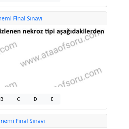
mi Final Sınavı
B
C
D
E
emi Final Sınavı