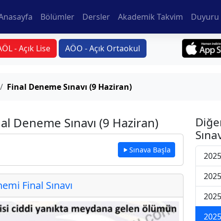
Anasayfa
Bölümler
Dersler
Akademik Takvim
Duyuru 
AÖL - Açık Lise
AÖO - Açık Ortaokul
Final Deneme Sınavı (9 Haziran)
nal Deneme Sınavı (9 Haziran)
Diğe
Sınav
Sınava Başla
2025
2025
mi Final Sınavı
2025
2025