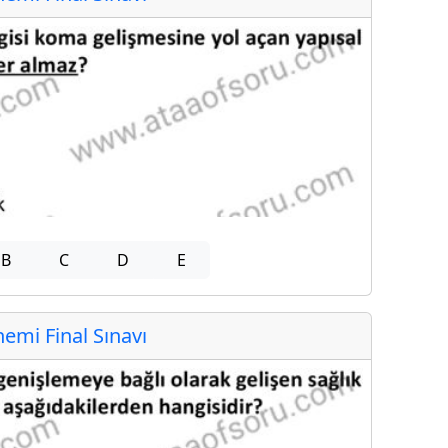
B
C
D
E
mi Final Sınavı