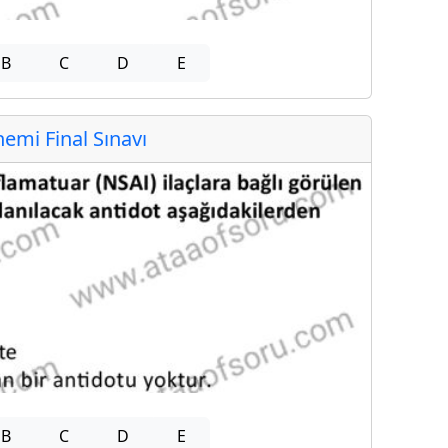
B
C
D
E
mi Final Sınavı
B
C
D
E