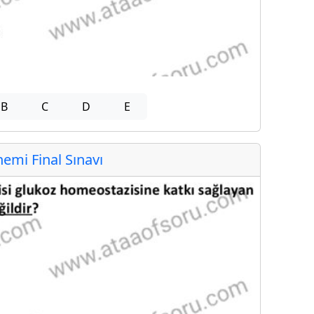
B
C
D
E
mi Final Sınavı