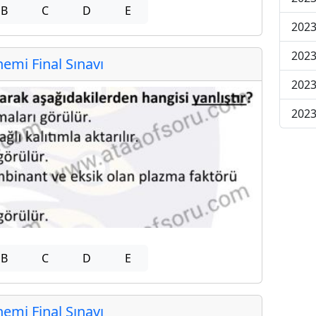
B
C
D
E
2023
2023
mi Final Sınavı
2023
2023
B
C
D
E
mi Final Sınavı