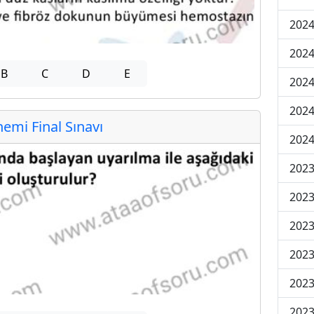
2024
2024
B
C
D
E
2024
2024
mi Final Sınavı
2024
202
202
202
2023
2023
2023