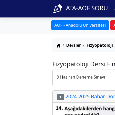
ATA-AÖF SORU
AÖF - Anadolu Üniversitesi
Anasayfa
Dersler
Fizyopatoloji
Fizyopatoloji Dersi Fi
9 Haziran Deneme Sınavı
2024-2025 Bahar Döne
1