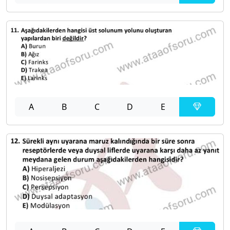
A
B
C
D
E