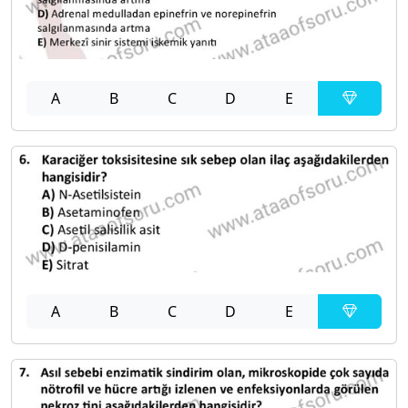
A
B
C
D
E
A
B
C
D
E