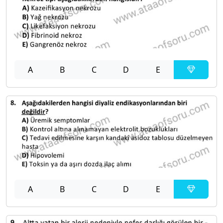
A
B
C
D
E
A
B
C
D
E