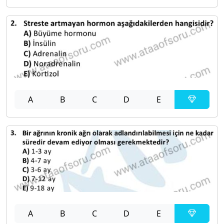
A
B
C
D
E
A
B
C
D
E