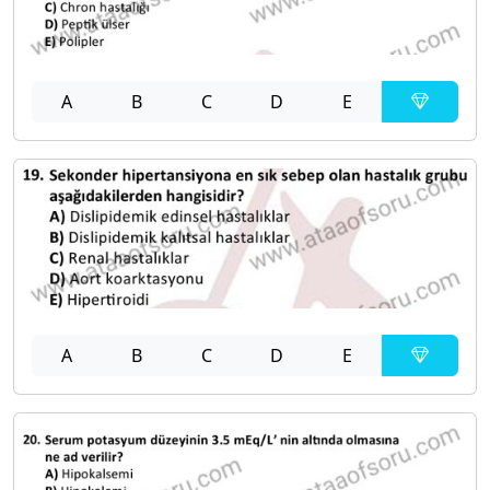
A
B
C
D
E
A
B
C
D
E