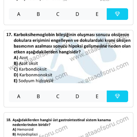
A
B
C
D
E
A
B
C
D
E