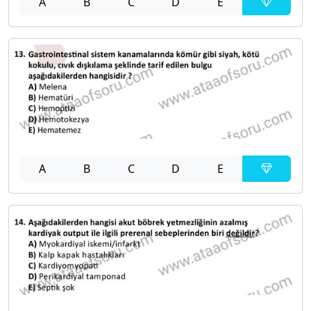
A
B
C
D
E
A
B
C
D
E