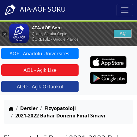
ATA-AÖF SORU
ATA-AÖF Soru
AÇ
Çıkmış Sorular Cepte
ÜCRETSİZ - Google Play'de
AÖF - Anadolu Üniversitesi
AÖL - Açık Lise
AÖO - Açık Ortaokul
Anasayfa
Dersler
Fizyopatoloji
2021-2022 Bahar Dönemi Final Sınavı