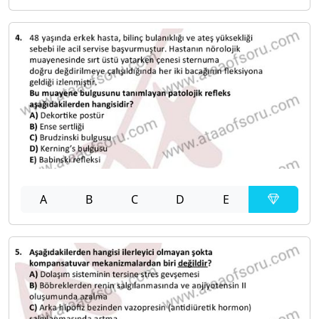
A
B
C
D
E