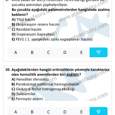
A
B
C
D
E
A
B
C
D
E