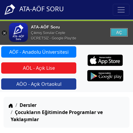
ATA-AÖF SORU
ATA-AÖF Soru
AÇ
Çıkmış Sorular Cepte
ÜCRETSİZ - Google Play'de
AÖF - Anadolu Üniversitesi
AÖL - Açık Lise
AÖO - Açık Ortaokul
Anasayfa
Dersler
Çocukların Eğitiminde Programlar ve
Yaklaşımlar