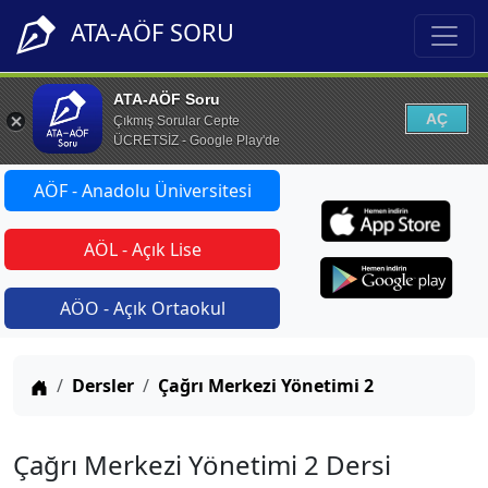
ATA-AÖF SORU
ATA-AÖF Soru
AÇ
Çıkmış Sorular Cepte
ÜCRETSİZ - Google Play'de
AÖF - Anadolu Üniversitesi
AÖL - Açık Lise
AÖO - Açık Ortaokul
Anasayfa
Dersler
Çağrı Merkezi Yönetimi 2
Çağrı Merkezi Yönetimi 2 Dersi