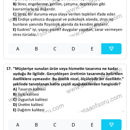
A
B
C
D
E
A
B
C
D
E