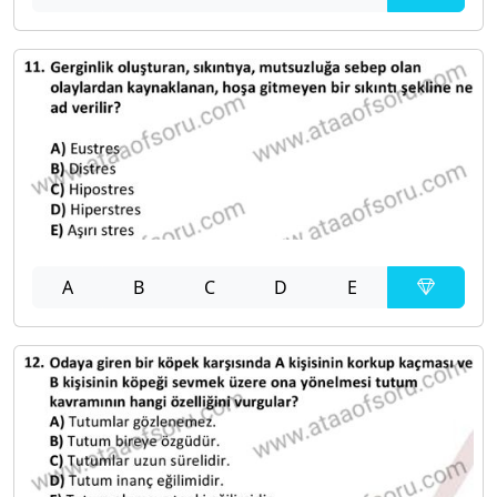
A
B
C
D
E