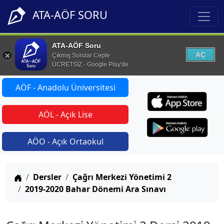
ATA-AÖF SORU
ATA-AÖF Soru
AÇ
Çıkmış Sorular Cepte
ÜCRETSİZ - Google Play'de
AÖF - Anadolu Üniversitesi
AÖL - Açık Lise
AÖO - Açık Ortaokul
Anasayfa
Dersler
Çağrı Merkezi Yönetimi 2
2019-2020 Bahar Dönemi Ara Sınavı