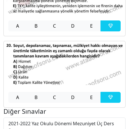
A
B
C
D
E
A
B
C
D
E
Diğer Sınavlar
2021-2022 Yaz Okulu Dönemi Mezuniyet Üç Ders