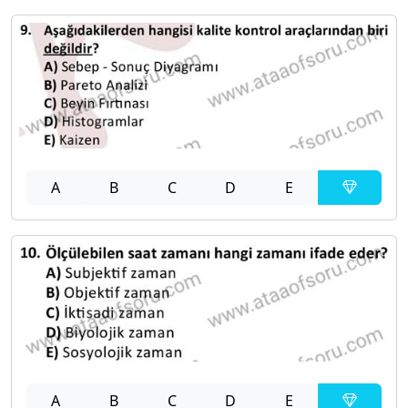
A
B
C
D
E
A
B
C
D
E