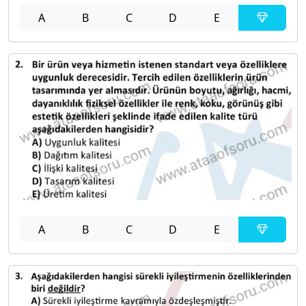
A
B
C
D
E
A
B
C
D
E