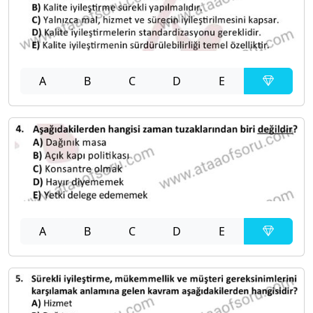
A
B
C
D
E
A
B
C
D
E