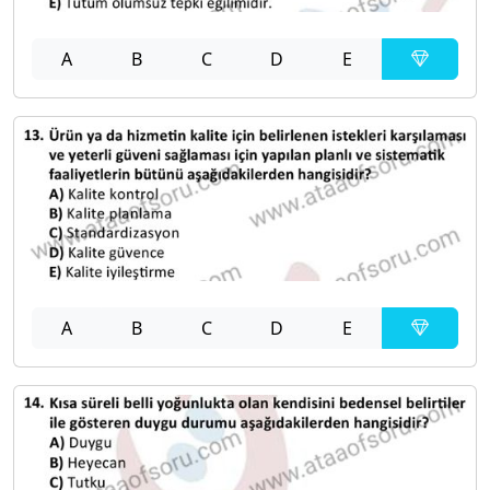
A
B
C
D
E
A
B
C
D
E