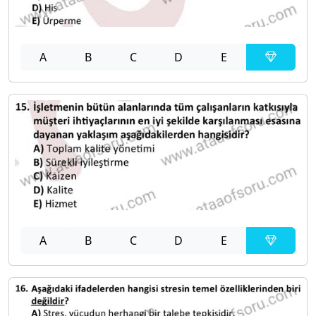
A
B
C
D
E
A
B
C
D
E