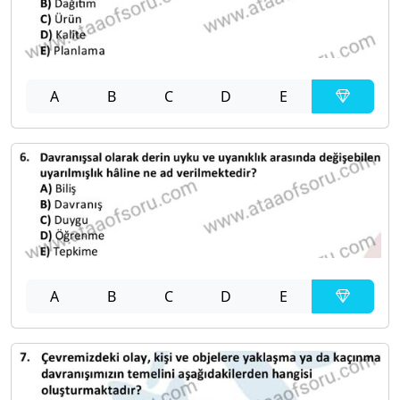
A
B
C
D
E
A
B
C
D
E