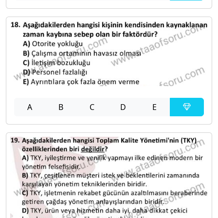
A
B
C
D
E