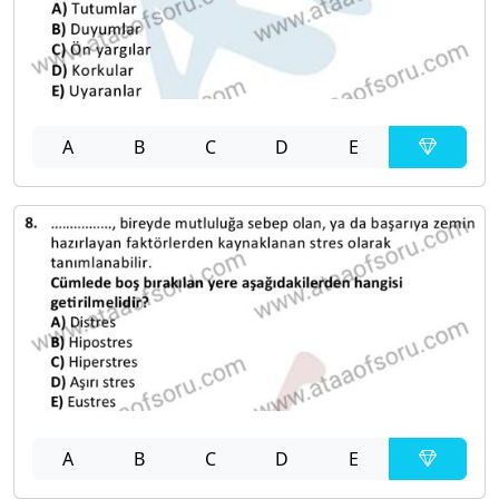
A
B
C
D
E
A
B
C
D
E