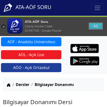
ATA-AÖF SORU
ATA-AÖF Soru
AÇ
Çıkmış Sorular Cepte
ÜCRETSİZ - Google Play'de
AÖF - Anadolu Üniversitesi
AÖL - Açık Lise
AÖO - Açık Ortaokul
Anasayfa
Dersler
Bilgisayar Donanımı
Bilgisayar Donanımı Dersi