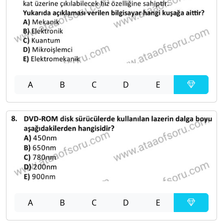
A
B
C
D
E
A
B
C
D
E