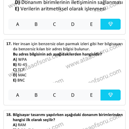
A
B
C
D
E
A
B
C
D
E