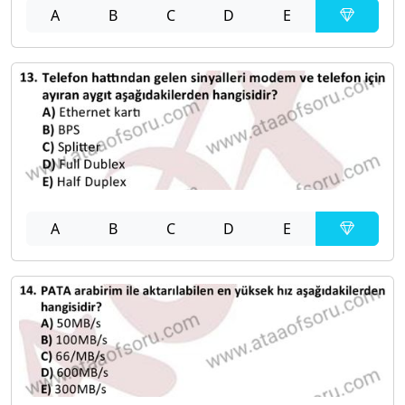
A
B
C
D
E
A
B
C
D
E