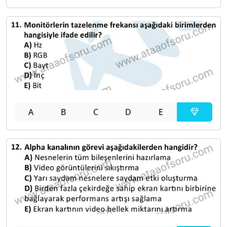
A
B
C
D
E