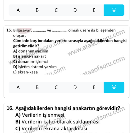
A
B
C
D
E
A
B
C
D
E