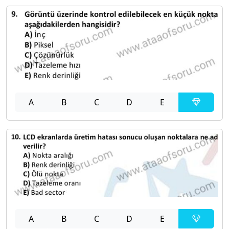
A
B
C
D
E
A
B
C
D
E