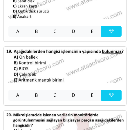
A
B
C
D
E
A
B
C
D
E