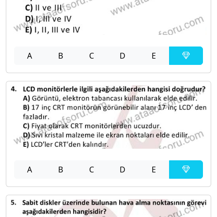
A
B
C
D
E
A
B
C
D
E