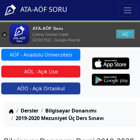
ATA-AÖF SORU
ATA-AÖF Soru
AÇ
Çıkmış Sorular Cepte
ÜCRETSİZ - Google Play'de
AÖF - Anadolu Üniversitesi
AÖL - Açık Lise
AÖO - Açık Ortaokul
Anasayfa
Dersler
Bilgisayar Donanımı
2019-2020 Mezuniyet Üç Ders Sınavı