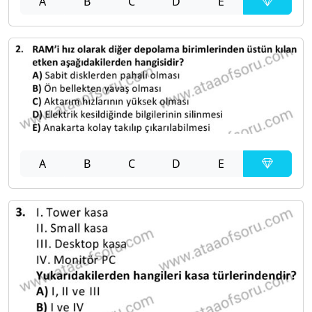
A
B
C
D
E
A
B
C
D
E