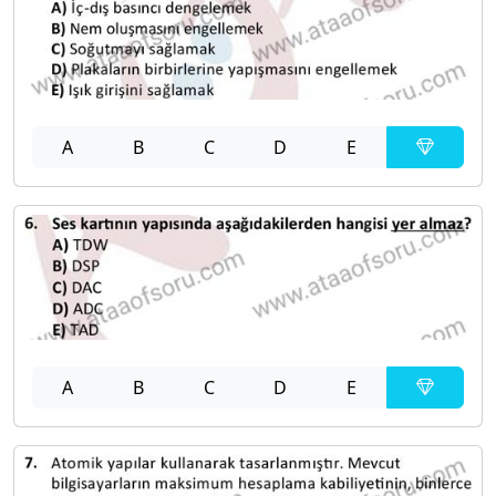
A
B
C
D
E
A
B
C
D
E