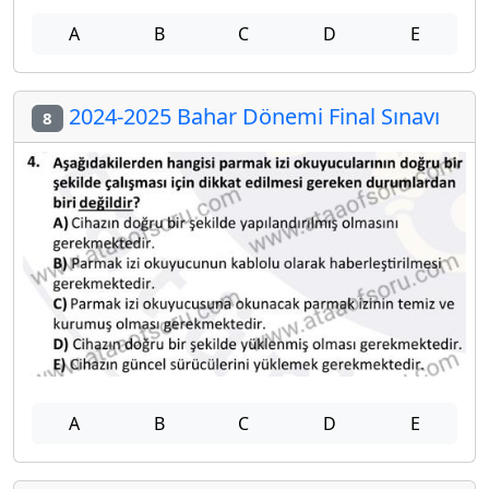
A
B
C
D
E
2024-2025 Bahar Dönemi Final Sınavı
8
A
B
C
D
E