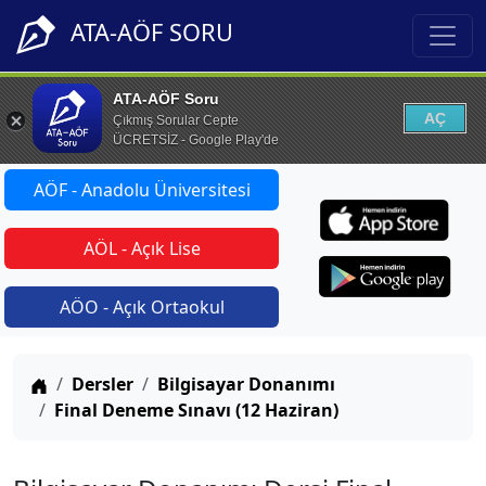
ATA-AÖF SORU
ATA-AÖF Soru
AÇ
Çıkmış Sorular Cepte
ÜCRETSİZ - Google Play'de
AÖF - Anadolu Üniversitesi
AÖL - Açık Lise
AÖO - Açık Ortaokul
Anasayfa
Dersler
Bilgisayar Donanımı
Final Deneme Sınavı (12 Haziran)