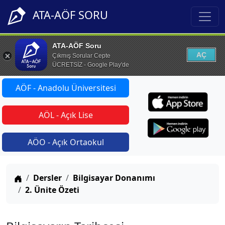
ATA-AÖF SORU
ATA-AÖF Soru
AÇ
Çıkmış Sorular Cepte
ÜCRETSİZ - Google Play'de
AÖF - Anadolu Üniversitesi
AÖL - Açık Lise
AÖO - Açık Ortaokul
Anasayfa
Dersler
Bilgisayar Donanımı
2. Ünite Özeti