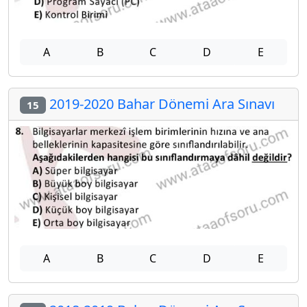
A
B
C
D
E
2019-2020 Bahar Dönemi Ara Sınavı
15
A
B
C
D
E