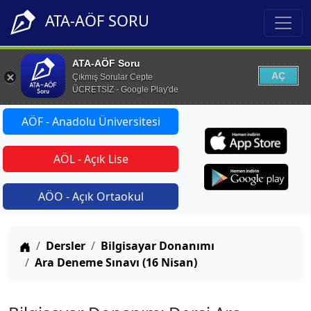
ATA-AÖF SORU
ATA-AÖF Soru
AÇ
Çıkmış Sorular Cepte
ÜCRETSİZ - Google Play'de
AÖF - Anadolu Üniversitesi
AÖL - Açık Lise
AÖO - Açık Ortaokul
Anasayfa
Dersler
Bilgisayar Donanımı
Ara Deneme Sınavı (16 Nisan)