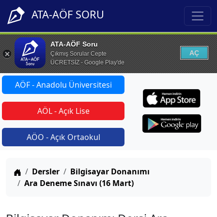
ATA-AÖF SORU
ATA-AÖF Soru
AÇ
Çıkmış Sorular Cepte
ÜCRETSİZ - Google Play'de
AÖF - Anadolu Üniversitesi
AÖL - Açık Lise
AÖO - Açık Ortaokul
Anasayfa
Dersler
Bilgisayar Donanımı
Ara Deneme Sınavı (16 Mart)