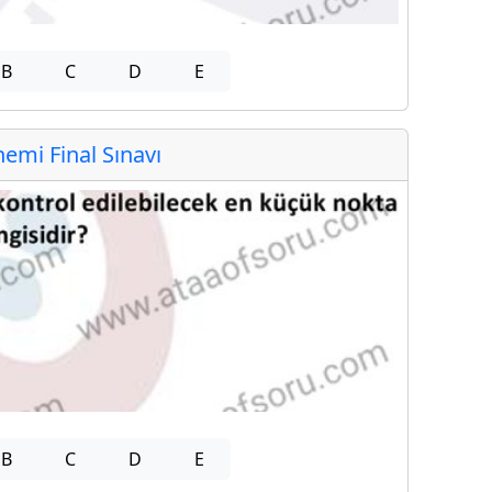
B
C
D
E
mi Final Sınavı
B
C
D
E