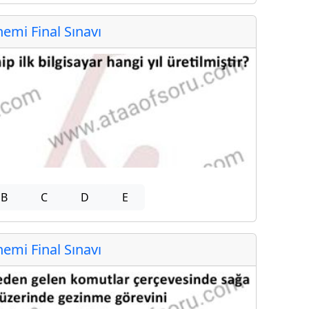
mi Final Sınavı
B
C
D
E
mi Final Sınavı