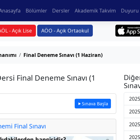
Anasayfa
Bölümler
Dersler
Akademik Takvim
Duyuru 
AÖL - Açık Lise
AÖO - Açık Ortaokul
onanımı
Final Deneme Sınavı (1 Haziran)
ersi Final Deneme Sınavı (1
Diğe
Sınav
2025
Sınava Başla
2025
2025
mi Final Sınavı
2025