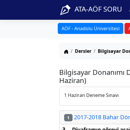
ATA-AÖF SORU
AÖF - Anadolu Üniversitesi
Anasayfa
Dersler
Bilgisayar D
Bilgisayar Donanımı D
Haziran)
1 Haziran Deneme Sınavı
2017-2018 Bahar Döne
1