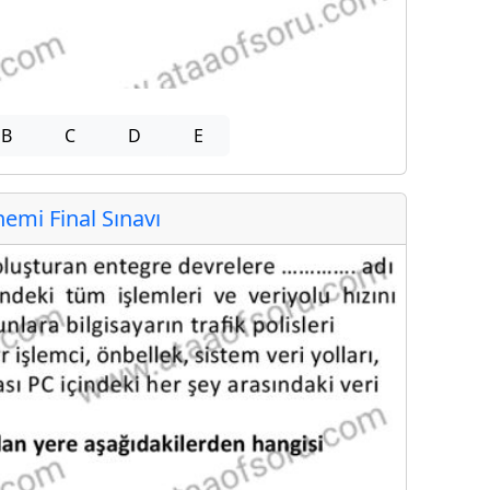
B
C
D
E
mi Final Sınavı