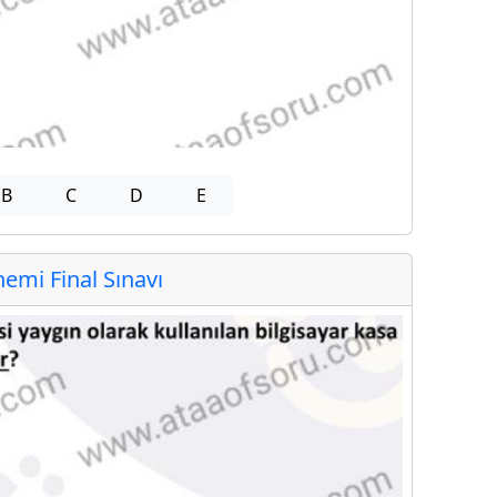
B
C
D
E
mi Final Sınavı