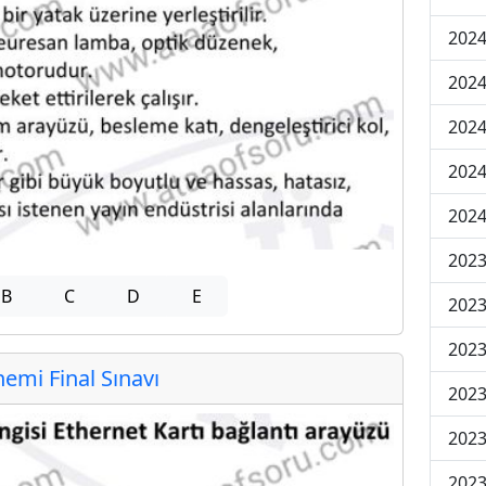
2024
2024
2024
2024
2024
202
B
C
D
E
202
202
mi Final Sınavı
2023
2023
2023