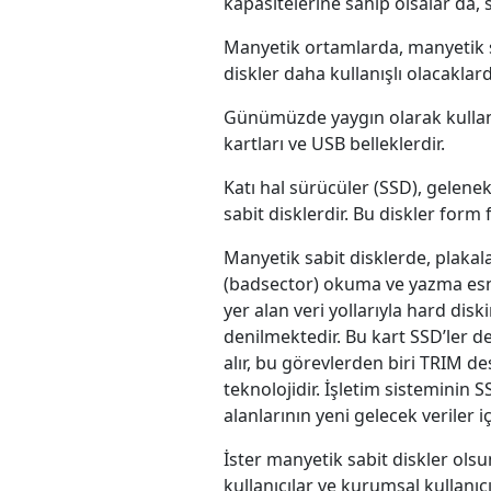
kapasitelerine sahip olsalar da, s
Manyetik ortamlarda, manyetik sa
diskler daha kullanışlı olacaklard
Günümüzde yaygın olarak kullanıla
kartları ve USB belleklerdir.
Katı hal sürücüler (SSD), gelene
sabit disklerdir. Bu diskler form 
Manyetik sabit disklerde, plakala
(badsector) okuma ve yazma esna
yer alan veri yollarıyla hard dis
denilmektedir. Bu kart SSD’ler de 
alır, bu görevlerden biri TRIM d
teknolojidir. İşletim sisteminin 
alanlarının yeni gelecek veriler 
İster manyetik sabit diskler olsu
kullanıcılar ve kurumsal kullanıc