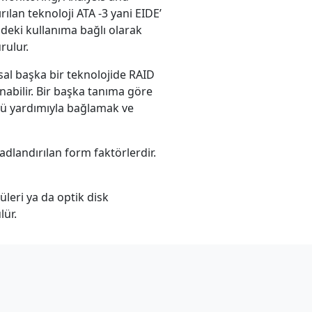
ılan teknoloji ATA -3 yani EIDE’
indeki kullanıma bağlı olarak
rulur.
msal başka bir teknolojide RAID
anabilir. Bir başka tanıma göre
lcü yardımıyla bağlamak ve
dlandırılan form faktörlerdir.
üleri ya da optik disk
lür.