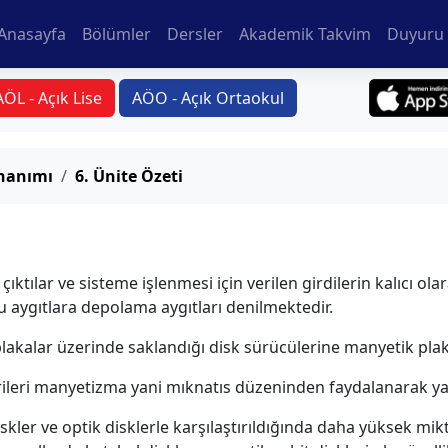
Anasayfa
Bölümler
Dersler
Akademik Takvim
Duyuru 
AÖL - Açık Lise
AÖO - Açık Ortaokul
onanımı
6. Ünite Özeti
çıktılar ve sisteme işlenmesi için verilen girdilerin kalıcı ol
ğu aygıtlara depolama aygıtları denilmektedir.
 plakalar üzerinde saklandığı disk sürücülerine manyetik plak
rileri manyetizma yani mıknatıs düzeninden faydalanarak ya
diskler ve optik disklerle karşılaştırıldığında daha yüksek m