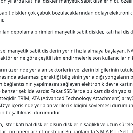
on yıllarda katı hal diskler manyetik sabit disklerin bu özellik
bit diskler çok çabuk bozulacaklarından dolayı elektronik ta
ır.
n depolama birimleri manyetik sabit diskler, katı hal diskle
ksel manyetik sabit disklerin yerini hızla almaya başlayan, N
faktörlerine göre çeşitli isimlendirmelerle son kullanıcıların
rın üzerinde yer alan sektörlerin ve izlerin bilgilerinin tutul
sında atlanması gerektiği bilgisinin yer aldığı yongaların
kin bağlantısının yapılmasını sağlayan elektronik devre kartın
benzer şekilde vardır. Fakat SSD’lerde bu kart diskin yapısı g
esteğidir. TRIM, ATA (Advanced Technology Attachment) arayüz
SSD’ye içerisinde yer alan verileri sildiğini söylemesi durumun
için boşaltılması durumudur.
n, ister katı hal diskler olsun disklerin sağlıklı ve uzun süre
ılar için önem arz etmektedir. Bu bağlamda S.M.A.R.T. (Self 