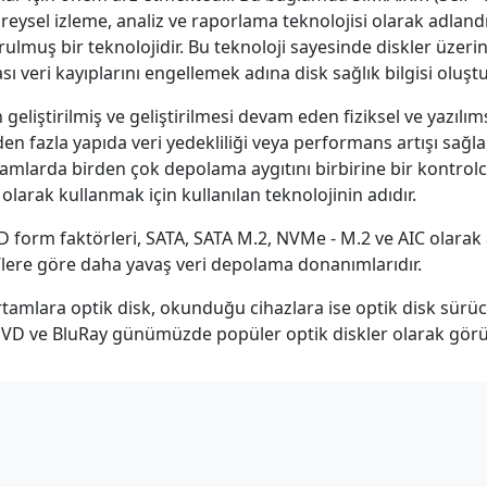
ysel izleme, analiz ve raporlama teknolojisi olarak adlandır
urulmuş bir teknolojidir. Bu teknoloji sayesinde diskler üzer
ası veri kayıplarını engellemek adına disk sağlık bilgisi oluştu
 geliştirilmiş ve geliştirilmesi devam eden fiziksel ve yazılı
rden fazla yapıda veri yedekliliği veya performans artışı sağl
tamlarda birden çok depolama aygıtını birbirine bir kontro
larak kullanmak için kullanılan teknolojinin adıdır.
orm faktörleri, SATA, SATA M.2, NVMe - M.2 ve AIC olarak a
lere göre daha yavaş veri depolama donanımlarıdır.
ortamlara optik disk, okunduğu cihazlara ise optik disk sürüc
DVD ve BluRay günümüzde popüler optik diskler olarak görü