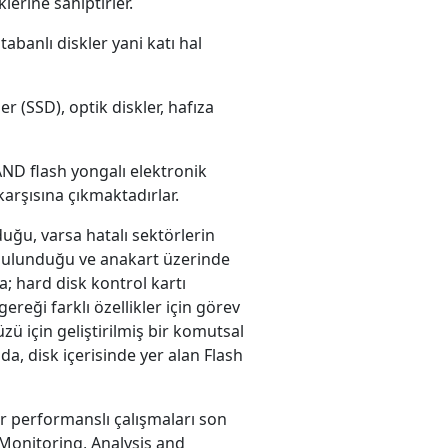
lerine sahiptirler.
banlı diskler yani katı hal
r (SSD), optik diskler, hafıza
AND flash yongalı elektronik
 karşısına çıkmaktadırlar.
duğu, varsa hatalı sektörlerin
 bulunduğu ve anakart üzerinde
a; hard disk kontrol kartı
ereği farklı özellikler için görev
ü için geliştirilmiş bir komutsal
da, disk içerisinde yer alan Flash
ler performanslı çalışmaları son
- Monitoring, Analysis and