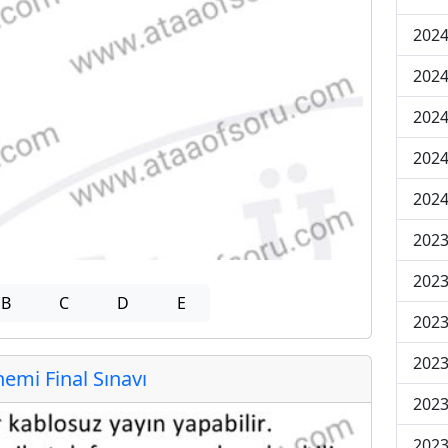
2024
2024
2024
2024
2024
202
202
B
C
D
E
202
2023
mi Final Sınavı
2023
2023