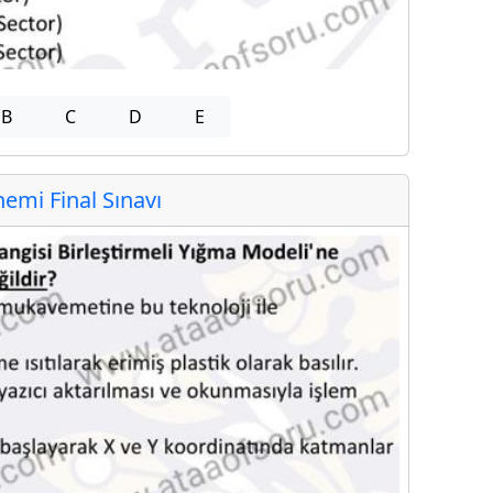
B
C
D
E
mi Final Sınavı