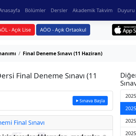
Anasayfa
Bölümler
Dersler
Akademik Takvim
Duyuru 
AÖL - Açık Lise
AÖO - Açık Ortaokul
onanımı
Final Deneme Sınavı (11 Haziran)
ersi Final Deneme Sınavı (11
Diğe
Sınav
2025
Sınava Başla
2025
2025
mi Final Sınavı
2025