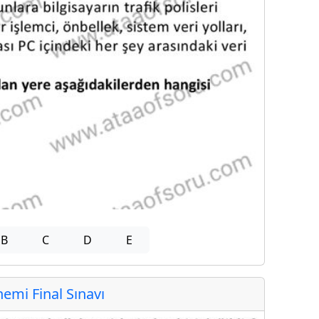
B
C
D
E
mi Final Sınavı