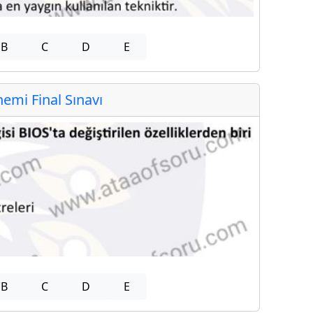
B
C
D
E
mi Final Sınavı
B
C
D
E