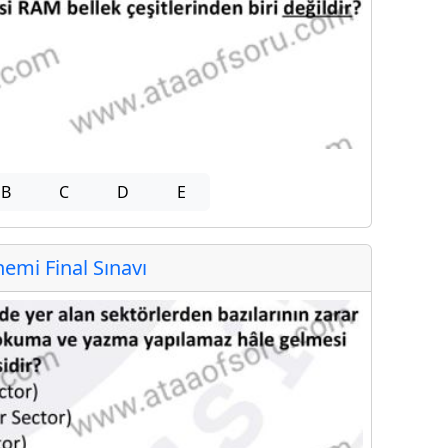
B
C
D
E
mi Final Sınavı