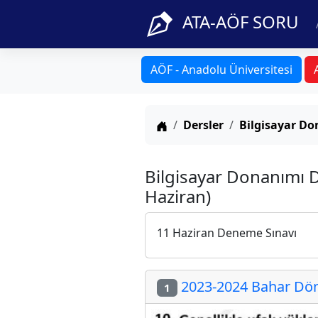
ATA-AÖF SORU
AÖF - Anadolu Üniversitesi
Anasayfa
Dersler
Bilgisayar D
Bilgisayar Donanımı D
Haziran)
11 Haziran Deneme Sınavı
2023-2024 Bahar Döne
1