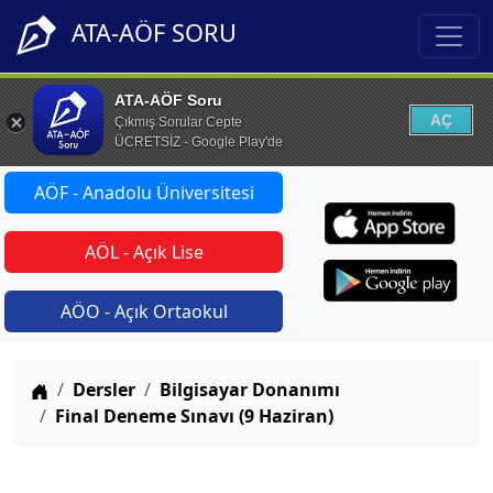
ATA-AÖF SORU
ATA-AÖF Soru
AÇ
Çıkmış Sorular Cepte
ÜCRETSİZ - Google Play'de
AÖF - Anadolu Üniversitesi
AÖL - Açık Lise
AÖO - Açık Ortaokul
Anasayfa
Dersler
Bilgisayar Donanımı
Final Deneme Sınavı (9 Haziran)