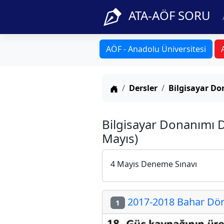
ATA-AÖF SORU
AÖF - Anadolu Üniversitesi
Anasayfa
Dersler
Bilgisayar D
Bilgisayar Donanımı D
Mayıs)
4 Mayıs Deneme Sınavı
2017-2018 Bahar Döne
1