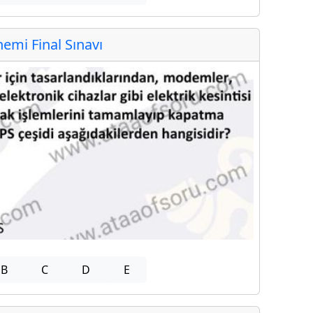
mi Final Sınavı
B
C
D
E