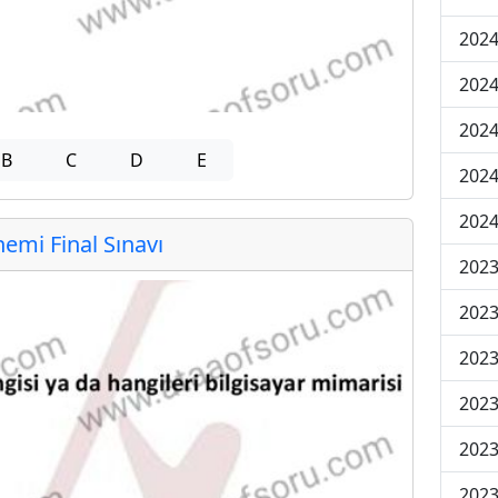
2024
2024
2024
B
C
D
E
2024
2024
mi Final Sınavı
202
202
202
2023
2023
2023