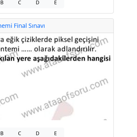
B
C
D
E
mi Final Sınavı
B
C
D
E