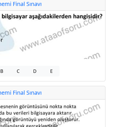
mi Final Sınavı
B
C
D
E
mi Final Sınavı