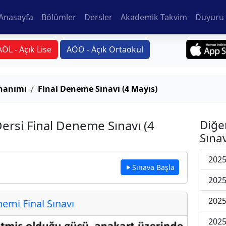
Anasayfa
Bölümler
Dersler
Akademik Takvim
Duyuru 
AÖL - Açık Lise
AÖO - Açık Ortaokul
onanımı
Final Deneme Sınavı (4 Mayıs)
ersi Final Deneme Sınavı (4
Diğe
Sınav
2025
Sınava Başla
2025
2025
mi Final Sınavı
2025