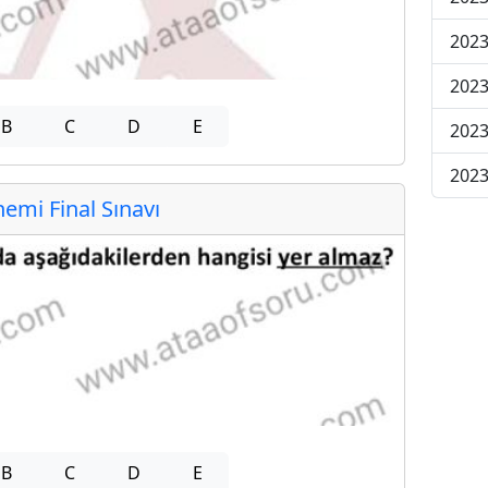
2023
2023
B
C
D
E
2023
2023
mi Final Sınavı
B
C
D
E