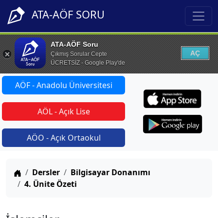
ATA-AÖF SORU
ATA-AÖF Soru
AÇ
Çıkmış Sorular Cepte
ÜCRETSİZ - Google Play'de
AÖF - Anadolu Üniversitesi
AÖL - Açık Lise
AÖO - Açık Ortaokul
Anasayfa
Dersler
Bilgisayar Donanımı
4. Ünite Özeti