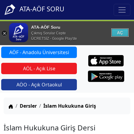
ATA-AÖF SORU
ATA-AÖF Soru
AÇ
Çıkmış Sorular Cepte
ÜCRETSİZ - Google Play'de
AÖF - Anadolu Üniversitesi
AÖL - Açık Lise
AÖO - Açık Ortaokul
Anasayfa
Dersler
İslam Hukukuna Giriş
İslam Hukukuna Giriş Dersi