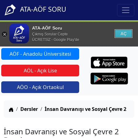
ATA-AÖF SORU
ATA-AÖF Soru
AÇ
Çıkmış Sorular Cepte
ÜCRETSİZ - Google Play'de
AÖF - Anadolu Üniversitesi
AÖL - Açık Lise
AÖO - Açık Ortaokul
Anasayfa
Dersler
İnsan Davranışı ve Sosyal Çevre 2
İnsan Davranışı ve Sosyal Çevre 2