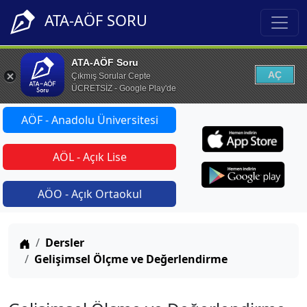
ATA-AÖF SORU
ATA-AÖF Soru
AÇ
Çıkmış Sorular Cepte
ÜCRETSİZ - Google Play'de
AÖF - Anadolu Üniversitesi
AÖL - Açık Lise
AÖO - Açık Ortaokul
Anasayfa
Dersler
Gelişimsel Ölçme ve Değerlendirme