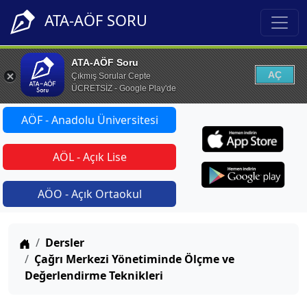
ATA-AÖF SORU
ATA-AÖF Soru
AÇ
Çıkmış Sorular Cepte
ÜCRETSİZ - Google Play'de
AÖF - Anadolu Üniversitesi
AÖL - Açık Lise
AÖO - Açık Ortaokul
Anasayfa
Dersler
Çağrı Merkezi Yönetiminde Ölçme ve
Değerlendirme Teknikleri