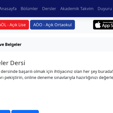
Anasayfa
Bölümler
Dersler
Akademik Takvim
Duyuru 
AÖL - Açık Lise
AÖO - Açık Ortaokul
 ve Belgeler
eler Dersi
r dersinde başarılı olmak için ihtiyacınız olan her şey burada
rı pekiştirin, online deneme sınavlarıyla hazırlığınızı değerl