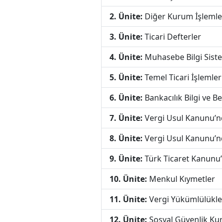
2. Ünite:
Diğer Kurum İşlemle
3. Ünite:
Ticari Defterler
4. Ünite:
Muhasebe Bilgi Sist
5. Ünite:
Temel Ticari İşlemler
6. Ünite:
Bankacılık Bilgi ve Be
7. Ünite:
Vergi Usul Kanunu’nd
8. Ünite:
Vergi Usul Kanunu’nd
9. Ünite:
Türk Ticaret Kanunu’
10. Ünite:
Menkul Kıymetler
11. Ünite:
Vergi Yükümlülükle
12. Ünite:
Sosyal Güvenlik Ku