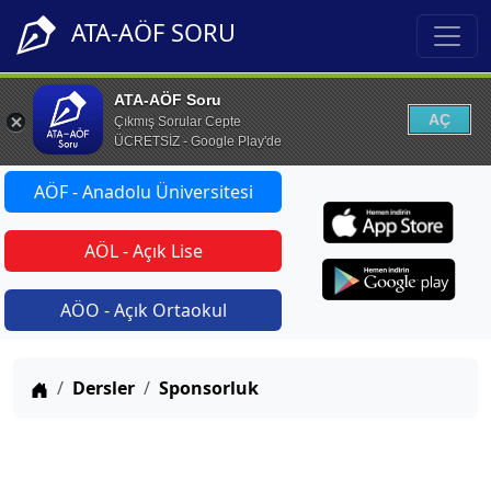
ATA-AÖF SORU
ATA-AÖF Soru
AÇ
Çıkmış Sorular Cepte
ÜCRETSİZ - Google Play'de
AÖF - Anadolu Üniversitesi
AÖL - Açık Lise
AÖO - Açık Ortaokul
Anasayfa
Dersler
Sponsorluk