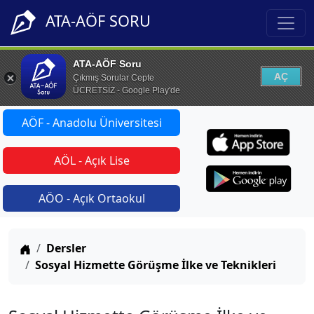
ATA-AÖF SORU
ATA-AÖF Soru
AÇ
Çıkmış Sorular Cepte
ÜCRETSİZ - Google Play'de
AÖF - Anadolu Üniversitesi
AÖL - Açık Lise
AÖO - Açık Ortaokul
Anasayfa
Dersler
Sosyal Hizmette Görüşme İlke ve Teknikleri