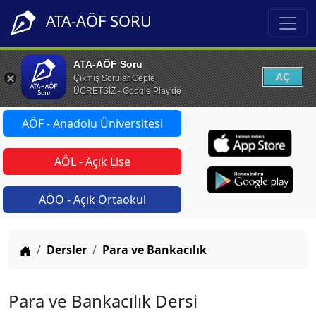
ATA-AÖF SORU
ATA-AÖF Soru
AÇ
Çıkmış Sorular Cepte
ÜCRETSİZ - Google Play'de
AÖF - Anadolu Üniversitesi
AÖL - Açık Lise
AÖO - Açık Ortaokul
Anasayfa
Dersler
Para ve Bankacılık
Para ve Bankacılık Dersi