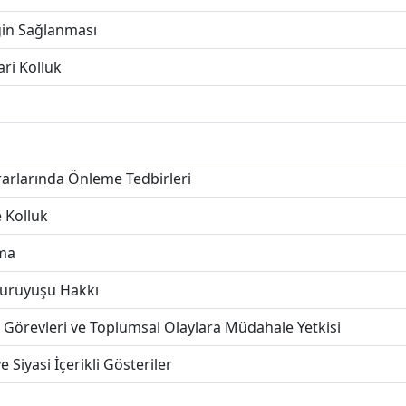
ğin Sağlanması
ri Kolluk
arlarında Önleme Tedbirleri
 Kolluk
nma
Yürüyüşü Hakkı
i Görevleri ve Toplumsal Olaylara Müdahale Yetkisi
 Siyasi İçerikli Gösteriler