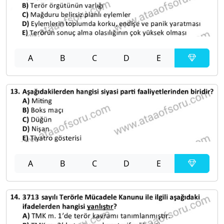
A
B
C
D
E
A
B
C
D
E