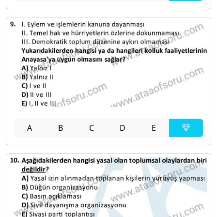
A
B
C
D
E