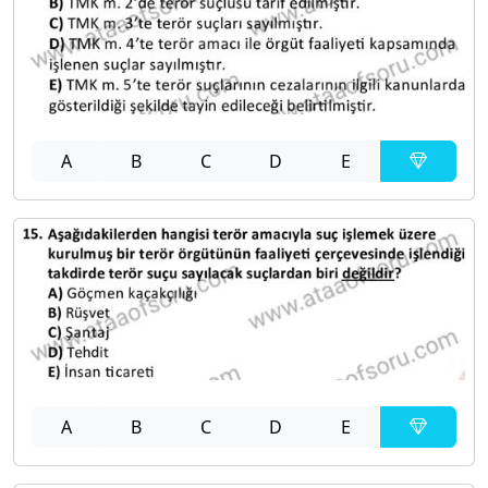
A
B
C
D
E
A
B
C
D
E