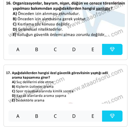
A
B
C
D
E
A
B
C
D
E