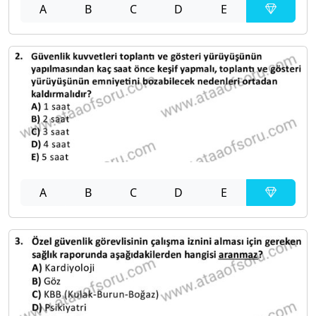
A
B
C
D
E
A
B
C
D
E