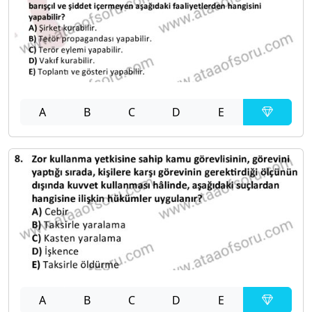
A
B
C
D
E
A
B
C
D
E