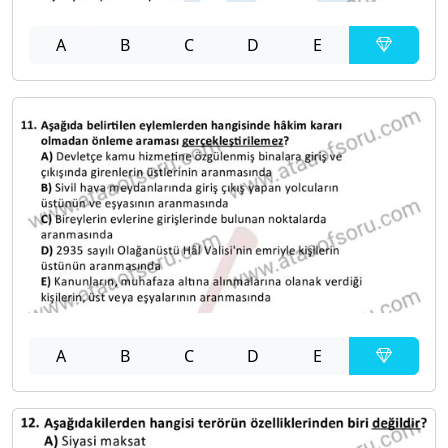
A
B
C
D
E
A
B
C
D
E