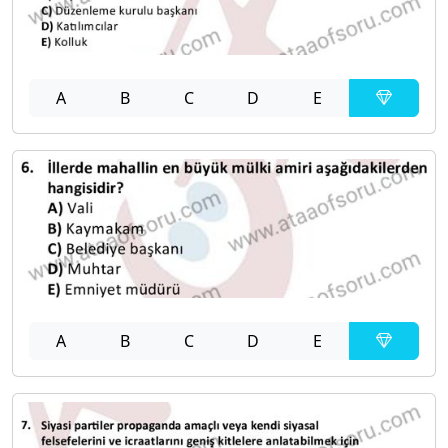
A
B
C
D
E
A
B
C
D
E