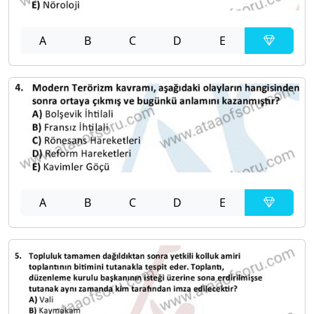
A
B
C
D
E
A
B
C
D
E