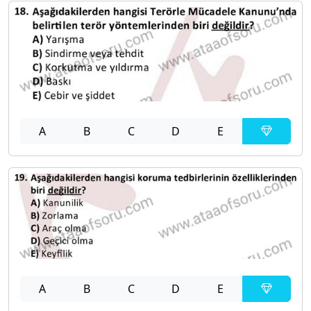
A
B
C
D
E
A
B
C
D
E