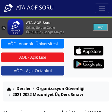
ATA-AÖF SORU
ATA-AÖF Soru
AÇ
Çıkmış Sorular Cepte
ÜCRETSİZ - Google Play'de
AÖF - Anadolu Üniversitesi
AÖL - Açık Lise
AÖO - Açık Ortaokul
Anasayfa
Dersler
Organizasyon Güvenliği
2021-2022 Mezuniyet Üç Ders Sınavı