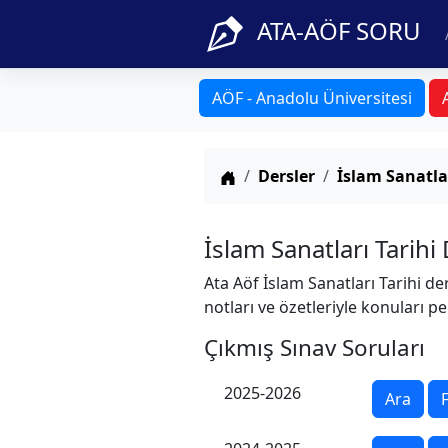
ATA-AÖF SORU
AÖF - Anadolu Üniversitesi
Anasayfa
Dersler
İslam Sanatlar
İslam Sanatları Tarihi
Ata Aöf İslam Sanatları Tarihi de
notları ve özetleriyle konuları pe
Çıkmış Sınav Soruları
2025-2026
Ara
F