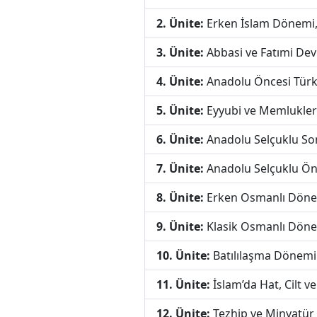
2. Ünite:
Erken İslam Dönemi, 
3. Ünite:
Abbasi ve Fatımi Dev
4. Ünite:
Anadolu Öncesi Türk
5. Ünite:
Eyyubi ve Memlukle
6. Ünite:
Anadolu Selçuklu Son
7. Ünite:
Anadolu Selçuklu Ön
8. Ünite:
Erken Osmanlı Dönem
9. Ünite:
Klasik Osmanlı Döne
10. Ünite:
Batılılaşma Dönemi
11. Ünite:
İslam’da Hat, Cilt v
12. Ünite:
Tezhip ve Minyatür 