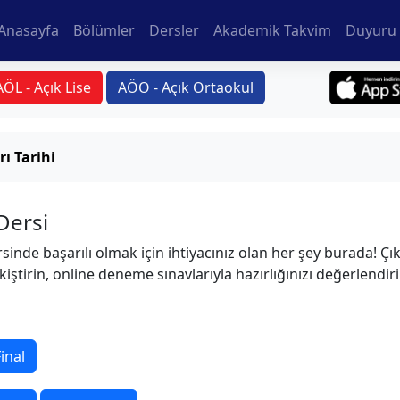
Anasayfa
Bölümler
Dersler
Akademik Takvim
Duyuru 
AÖL - Açık Lise
AÖO - Açık Ortaokul
ı Tarihi
 Dersi
rsinde başarılı olmak için ihtiyacınız olan her şey burada! Çı
kiştirin, online deneme sınavlarıyla hazırlığınızı değerlendir
inal