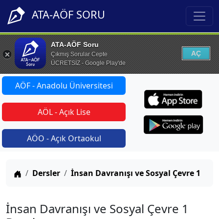
ATA-AÖF SORU
ATA-AÖF Soru
AÇ
Çıkmış Sorular Cepte
ÜCRETSİZ - Google Play'de
AÖF - Anadolu Üniversitesi
AÖL - Açık Lise
AÖO - Açık Ortaokul
Anasayfa
Dersler
İnsan Davranışı ve Sosyal Çevre 1
İnsan Davranışı ve Sosyal Çevre 1