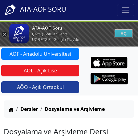
ATA-AÖF SORU
ATA-AÖF Soru
AÇ
Çıkmış Sorular Cepte
ÜCRETSİZ - Google Play'de
AÖF - Anadolu Üniversitesi
AÖL - Açık Lise
AÖO - Açık Ortaokul
Anasayfa
Dersler
Dosyalama ve Arşivleme
Dosyalama ve Arşivleme Dersi