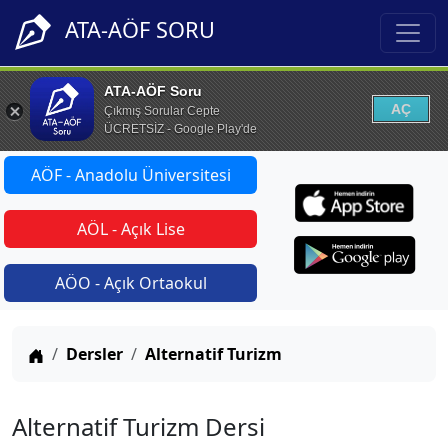
ATA-AÖF SORU
ATA-AÖF Soru
AÇ
Çıkmış Sorular Cepte
ÜCRETSİZ - Google Play'de
AÖF - Anadolu Üniversitesi
AÖL - Açık Lise
AÖO - Açık Ortaokul
Anasayfa
Dersler
Alternatif Turizm
Alternatif Turizm Dersi