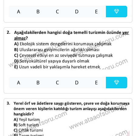
A
B
C
D
E
A
B
C
D
E