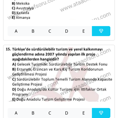
A
B
C
D
E
A
B
C
D
E