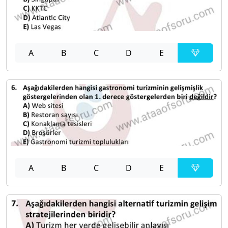
A
B
C
D
E
A
B
C
D
E