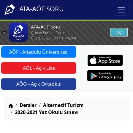
ATA-AÖF SORU
ATA-AÖF Soru
AÇ
Çıkmış Sorular Cepte
ÜCRETSİZ - Google Play'de
AÖF - Anadolu Üniversitesi
AÖL - Açık Lise
AÖO - Açık Ortaokul
Anasayfa
Dersler
Alternatif Turizm
2020-2021 Yaz Okulu Sınavı