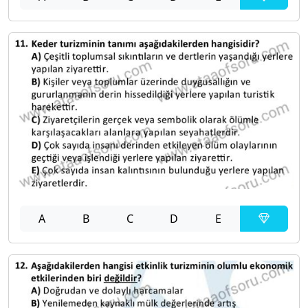
A
B
C
D
E