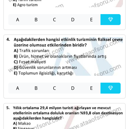
A
B
C
D
E
A
B
C
D
E