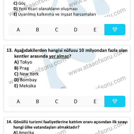
A
B
C
D
E
A
B
C
D
E