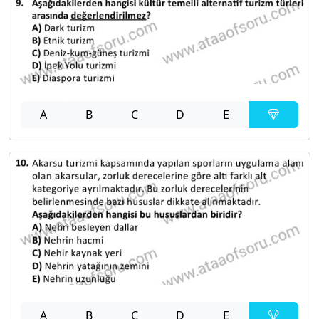
A
B
C
D
E
A
B
C
D
E