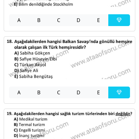
A
B
C
D
E
A
B
C
D
E