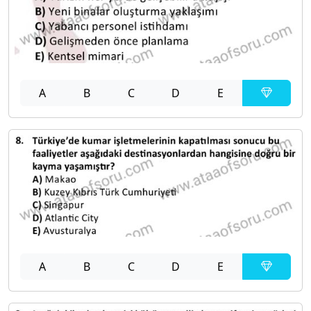
A
B
C
D
E
A
B
C
D
E