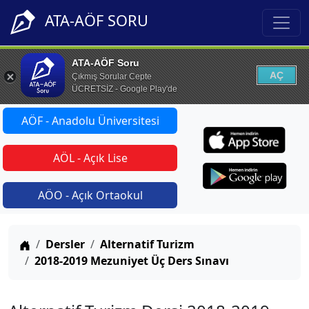
ATA-AÖF SORU
ATA-AÖF Soru
AÇ
Çıkmış Sorular Cepte
ÜCRETSİZ - Google Play'de
AÖF - Anadolu Üniversitesi
AÖL - Açık Lise
AÖO - Açık Ortaokul
Anasayfa
Dersler
Alternatif Turizm
2018-2019 Mezuniyet Üç Ders Sınavı