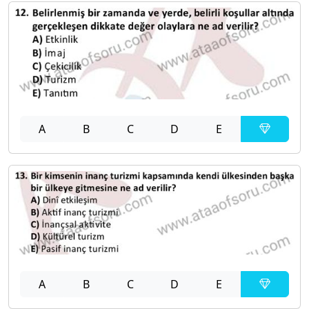
A
B
C
D
E
A
B
C
D
E