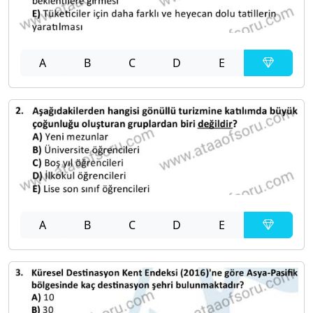
A
B
C
D
E
A
B
C
D
E