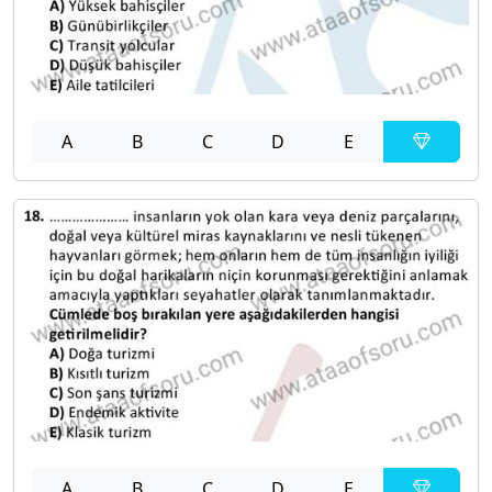
A
B
C
D
E
A
B
C
D
E