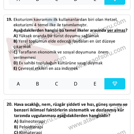
A
B
C
D
E