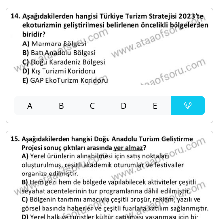
A
B
C
D
E