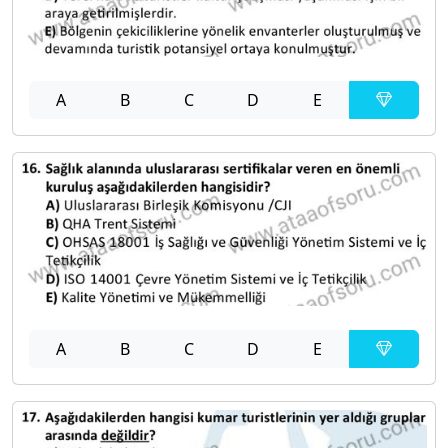
A
B
C
D
E
A
B
C
D
E