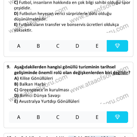
A
B
C
D
E
A
B
C
D
E