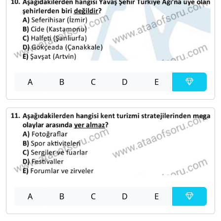
A
B
C
D
E
A
B
C
D
E