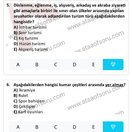
A
B
C
D
E
A
B
C
D
E