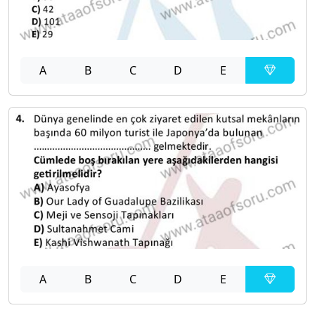
A
B
C
D
E
A
B
C
D
E