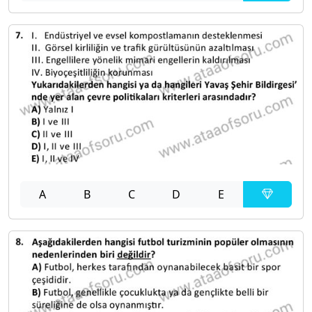
A
B
C
D
E